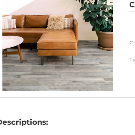
C
C
T
Descriptions: