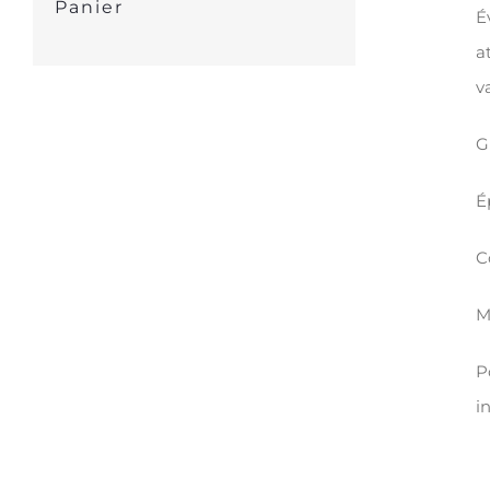
Panier
É
a
v
G
É
C
M
P
i