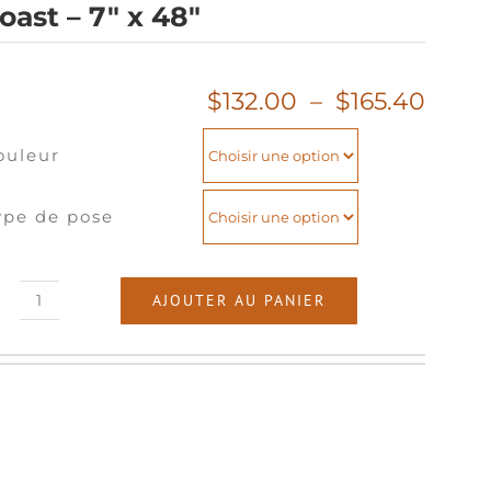
oast – 7″ x 48″
Plag
$
132.00
–
$
165.40
de
ouleur
prix :
$132.
à
ype de pose
$165.
AJOUTER AU PANIER
quantité
de
Coast
-
7"