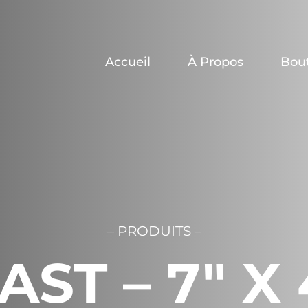
Accueil
À Propos
Bou
– PRODUITS –
AST – 7″ X 