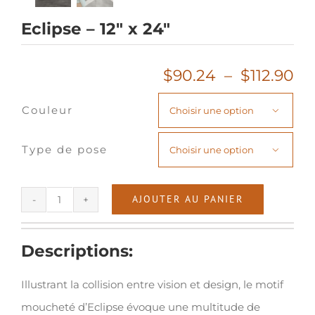
Eclipse – 12″ x 24″
Pl
$
90.24
–
$
112.90
de
Couleur
pri

$9
à
Type de pose

$1
AJOUTER AU PANIER
quantité
de
Descriptions:
Eclipse
-
Illustrant la collision entre vision et design, le motif
12"
moucheté d’Eclipse évoque une multitude de