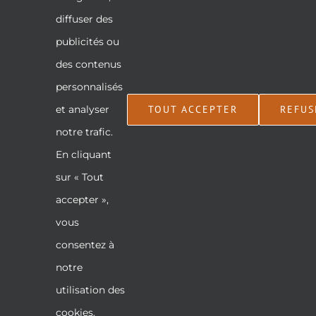
Nos produits
diffuser des
Services
publicités ou
Politique de confidentialité
des contenus
Contactez-nous
personnalisés
JOIGNEZ-VOUS À NOTRE
TOUT ACCEPTER
REFUS
et analyser
INFOLETTRE
notre trafic.
En cliquant
Votre e-mail (obligatoire)
sur « Tout
accepter »,
vous
consentez à
notre
Joignez-vous à notre infolettre !
utilisation des
cookies.