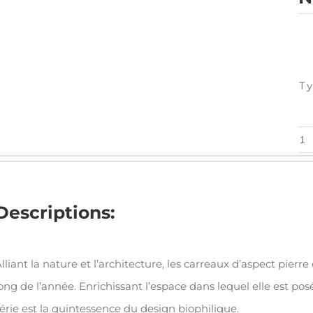
Ty
qu
de
Na
-
Descriptions:
Fa
-
lliant la nature et l’architecture, les carreaux d’aspect pierre 
12"
ong de l’année. Enrichissant l’espace dans lequel elle est po
x
érie est la quintessence du design biophilique.