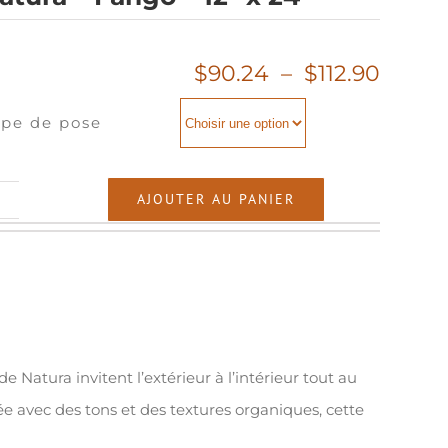
Plage
$
90.24
–
$
112.90
de
pe de pose
prix :
$90.2
à
antité
AJOUTER AU PANIER
$112.9
tura
ngo
de Natura invitent l’extérieur à l’intérieur tout au
sée avec des tons et des textures organiques, cette