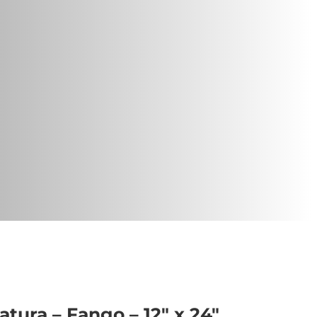
atura – Fango – 12″ x 24″