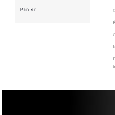
Panier
G
É
C
M
P
i