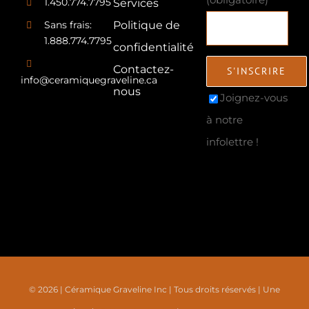
1.450.774.7795
Services
Sans frais:
Politique de
1.888.774.7795
confidentialité
Contactez-
info@ceramiquegraveline.ca
nous
Joignez-vous
à notre
infolettre !
© 2026 | Céramique Graveline Inc | Tous droits réservés | Une