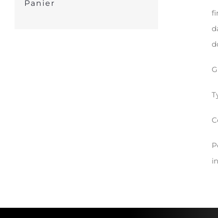
Panier
f
d
d
G
T
C
P
i