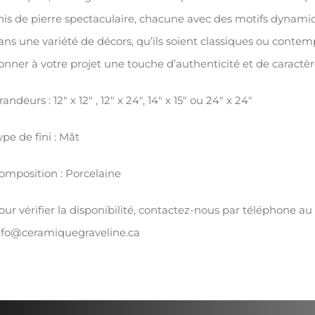
inis de pierre spectaculaire, chacune avec des motifs dyna
ans une variété de décors, qu’ils soient classiques ou contem
onner à votre projet une touche d’authenticité et de caractè
randeurs : 12″ x 12″ , 12″ x 24″, 14″ x 15″ ou 24″ x 24″
ype de fini : Mât
omposition : Porcelaine
our vérifier la disponibilité, contactez-nous par téléphone au
nfo@ceramiquegraveline.ca