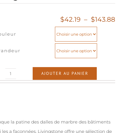
Plag
$
42.19
–
$
143.88
de
ouleur
prix :
$42.1
à
randeur
$143.
AJOUTER AU PANIER
quantité
de
Livingstone
 évoque la patine des dalles de marbre des bâtiments
 les a façonnées. Livingstone offre une sélection de