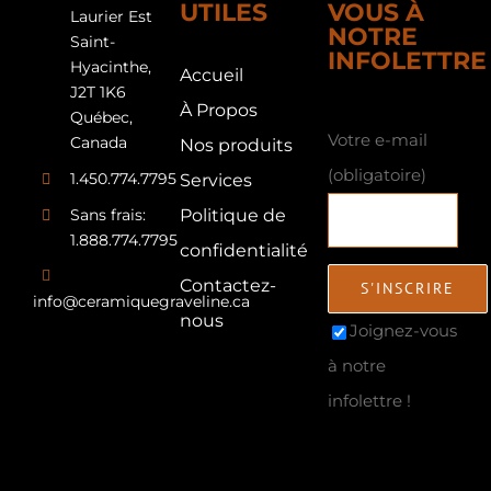
UTILES
VOUS À
Laurier Est
NOTRE
Saint-
INFOLETTRE
Hyacinthe,
Accueil
J2T 1K6
À Propos
Québec,
Votre e-mail
Canada
Nos produits
(obligatoire)
1.450.774.7795
Services
Sans frais:
Politique de
1.888.774.7795
confidentialité
Contactez-
info@ceramiquegraveline.ca
nous
Joignez-vous
à notre
infolettre !