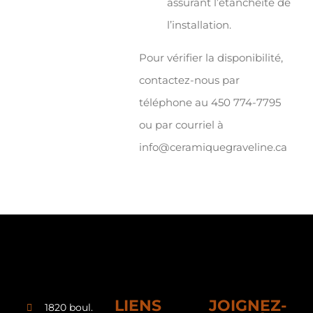
assurant l’étanchéité de
l’installation.
Pour vérifier la disponibilité,
contactez-nous par
téléphone au 450 774-7795
ou par courriel à
info@ceramiquegraveline.ca
LIENS
JOIGNEZ-
1820 boul.