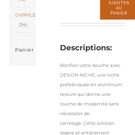
AJOUTER
AU
quantité
PANIER
VINYLE
de
(34)
Schluter®-
DESIGN-
Descriptions:
Panier
NICHE
Bonifiez votre douche avec
DESIGN-NICHE, une niche
préfabriquée en aluminium
texturé qui donne une
touche de modernité sans
nécessiter de
carrelage. Cette solution
légère et entièrement