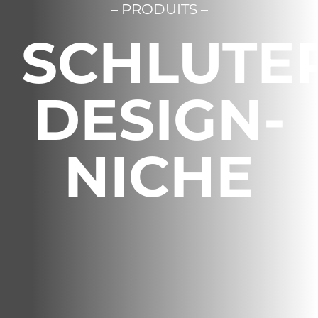
– PRODUITS –
English
SCHLUTE
DESIGN-
NICHE