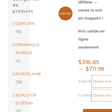
différer —
de
venez la voir
produits
Vente!
en magasin !
CENTURA
Prix valide en
(16)
ligne
CÉRAMIQUE
seulement
MURALE
(4)
$
396.85
Pl
–
$
711.98
PORCELAINE
de
Couleur
pri
(39)
$3
à
SCHLUTER
Grandeur
$7
SYSTEMS
(15)