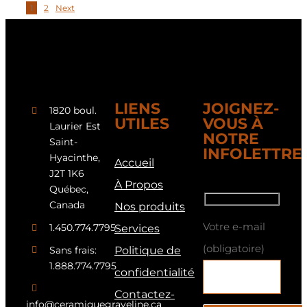
1
2
Next
IT
LIENS
JOIGNEZ-
1820 boul.
UTILES
VOUS À
Laurier Est
NOTRE
Saint-
INFOLETTRE
Hyacinthe,
Accueil
J2T 1K6
À Propos
Québec,
Canada
Nos produits
Votre e-mail
1.450.774.7795
Services
(obligatoire)
Sans frais:
Politique de
1.888.774.7795
confidentialité
Contactez-
info@ceramiquegraveline.ca