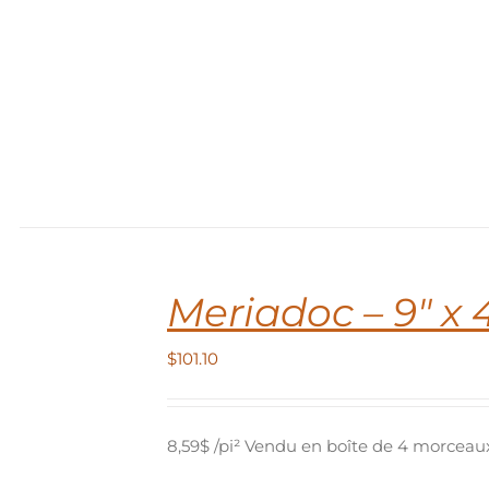
$122.94
IT
EURS
TIONS.
NS
ENT
IES
IT
Meriadoc – 9″ x 
$
101.10
8,59$ /pi² Vendu en boîte de 4 morceaux 