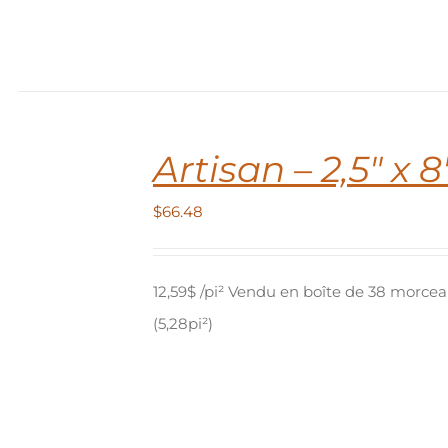
IES
IT
Artisan – 2,5″ x 8
$
66.48
12,59$ /pi² Vendu en boîte de 38 morce
(5,28pi²)
IT
EURS
TIONS.