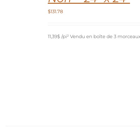
$
131.78
11,39$ /pi² Vendu en boîte de 3 morceaux 
IT
EURS
TIONS.
NS
ENT
IES
IT