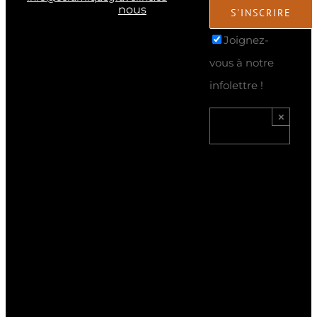
nous
Joignez-
vous à notre
infolettre !
×