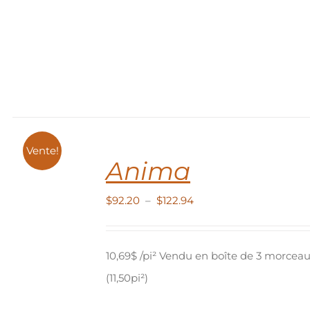
EURS
TIONS.
NS
ENT
IES
IT
Vente!
Anima
Plage
$
92.20
–
$
122.94
de
prix :
10,69$ /pi² Vendu en boîte de 3 morcea
$92.20
(11,50pi²)
à