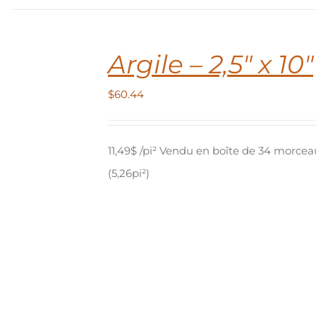
IT
Argile – 2,5″ x 10″
$
60.44
11,49$ /pi² Vendu en boîte de 34 morcea
(5,26pi²)
IT
EURS
TIONS.
NS
ENT
IES